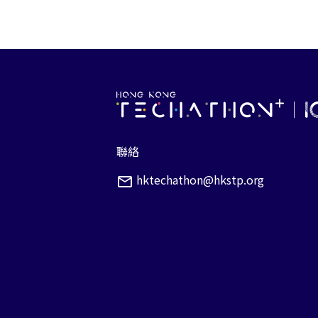
聯絡
hktechathon@hkstp.org