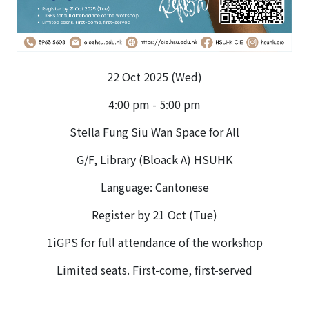
22 Oct 2025 (Wed)
4:00 pm - 5:00 pm
Stella Fung Siu Wan Space for All
G/F, Library (Bloack A) HSUHK
Language: Cantonese
Register by 21 Oct (Tue)
1iGPS for full attendance of the workshop
Limited seats. First-come, first-served