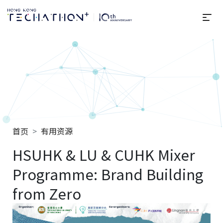
选
Techathon+ 2025
首页
有用资源
HSUHK & LU & CUHK Mixer
Programme: Brand Building
from Zero