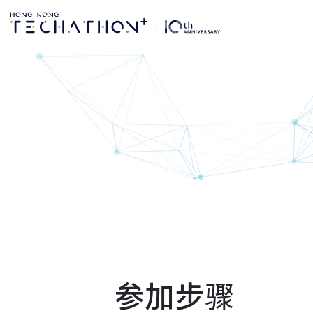
参赛须知 | 第10届Hon
参加步骤