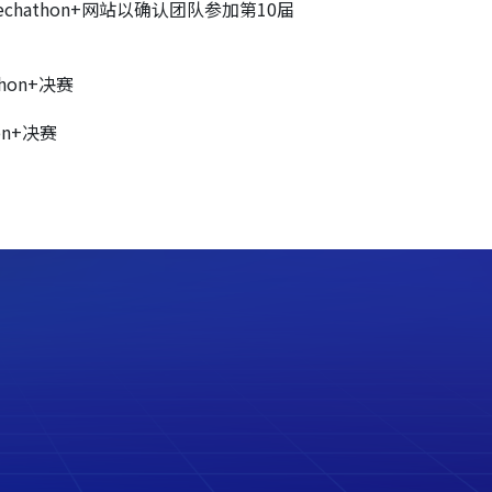
athon+网站以确认团队参加第10届
hon+决赛
on+决赛