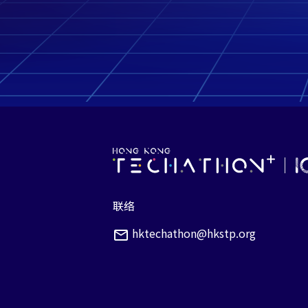
联络
hktechathon@hkstp.org