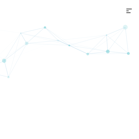
选
on+