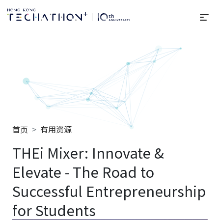
选
Techathon+ 2025
首页
有用资源
THEi Mixer: Innovate &
Elevate - The Road to
Successful Entrepreneurship
for Students