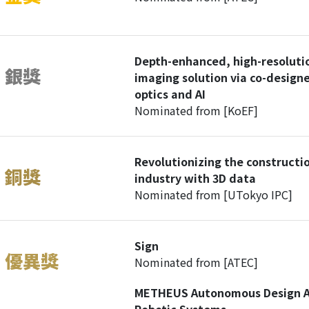
Depth-enhanced, high-resoluti
銀獎
imaging solution via co-design
optics and AI
Nominated from [KoEF]
Revolutionizing the constructi
銅獎
industry with 3D data
Nominated from [UTokyo IPC]
Sign
優異獎
Nominated from [ATEC]
METHEUS Autonomous Design AI