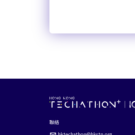
聯絡
hktechathon@hkstp.org